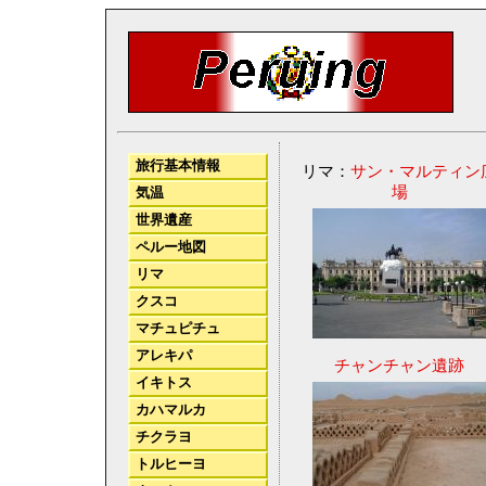
旅行基本情報
リマ：
サン・マルティン
場
気温
世界遺産
ペルー地図
リマ
クスコ
マチュピチュ
アレキパ
チャンチャン遺跡
イキトス
カハマルカ
チクラヨ
トルヒーヨ