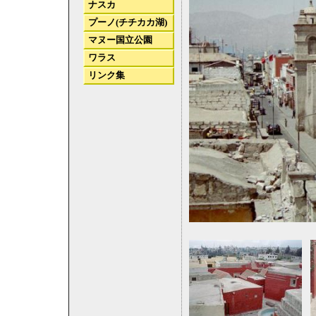
ナスカ
プーノ(チチカカ湖)
マヌー国立公園
ワラス
リンク集