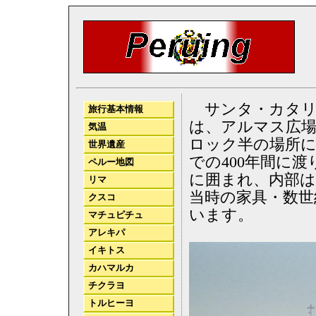
サンタ・カタリナ修道院（
旅行基本情報
は、アルマス広場
気温
ロック半の場所にあ
世界遺産
での400年間に
ペルー地図
に囲まれ、内部
リマ
当時の家具・数世
クスコ
います。
マチュピチュ
アレキパ
イキトス
カハマルカ
チクラヨ
トルヒーヨ